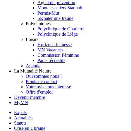
Agent de prévention
Monte escaliers Stannah
Permis-Mut
Signaler une fraude
Polycliniques
Polyclinique de Charleroi
Polyclinique de Liège
Loisirs
Horizons Jeunesse
MN Vacances
Commission Féminine
Parcs récréatifs
Agenda
La Mutualité Neutre
Qui sommes-nous ?
Points de contact
Votre avis nous intéresse
Offre d'emploi
Devenir membre
MyMN
Expats
Actualités
Statuts
Crise en Ukraine